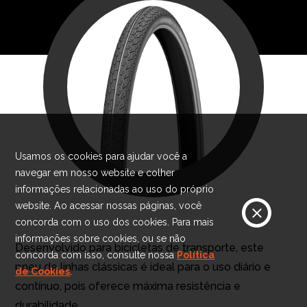
Usamos os cookies para ajudar você a
navegar em nosso website e colher
informações relacionadas ao uso do próprio
website. Ao acessar nossas páginas, você
concorda com o uso dos cookies. Para mais
informações sobre cookies, ou se não
Desenvolvido para bicicletas de transporte, este
concorda com isso, consulte nossa
Política
pneu de linhas clássicas é ideal para o uso diário e
de Cookies
.
contínuo, pois oferece máxima resistência e
durabilidade.