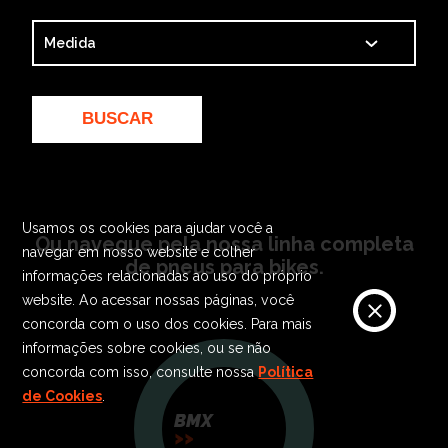
BUSCAR
Usamos os cookies para ajudar você a
Ou navegue pela nossa linha completa
navegar em nosso website e colher
de pneus para bikes.
informações relacionadas ao uso do próprio
website. Ao acessar nossas páginas, você
concorda com o uso dos cookies. Para mais
informações sobre cookies, ou se não
concorda com isso, consulte nossa
Política
de Cookies
.
BMX