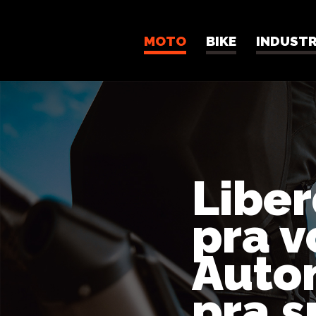
MOTO
BIKE
INDUSTR
Moto
Libe
pra v
Auto
pra s