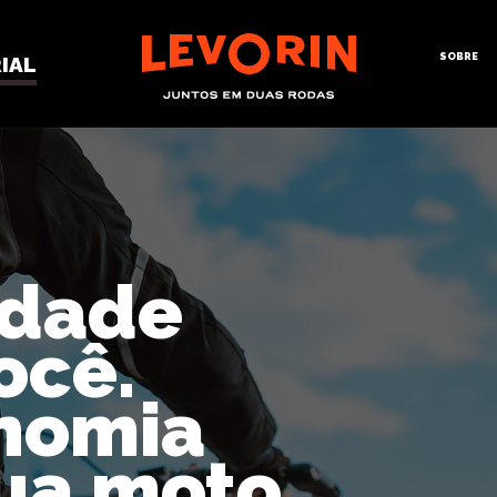
SOBRE
IAL
rdade
ocê.
nomia
ua moto.