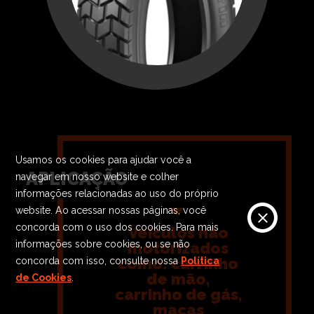
Usamos os cookies para ajudar você a
APLICAÇÃO
navegar em nosso website e colher
informações relacionadas ao uso do próprio
website. Ao acessar nossas páginas, você
concorda com o uso dos cookies. Para mais
Veículos não
informações sobre cookies, ou se não
motorizados
como: carrinho
concorda com isso, consulte nossa
Política
de mão,
de Cookies
.
carrinho de gás,
macas