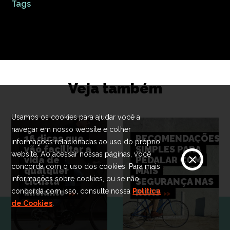
Tags
Veja também
Usamos os cookies para ajudar você a
navegar em nosso website e colher
16 dicas que
RECOMENDAÇÕES
informações relacionadas ao uso do próprio
vão facilitar a
SIMPLES PARA
website. Ao acessar nossas páginas, você
vida de
PEDALAR COM
concorda com o uso dos cookies. Para mais
qualquer
MAIS
informações sobre cookies, ou se não
ciclista
SEGURANÇA NAS
iniciante
RUAS
concorda com isso, consulte nossa
Política
de Cookies
.