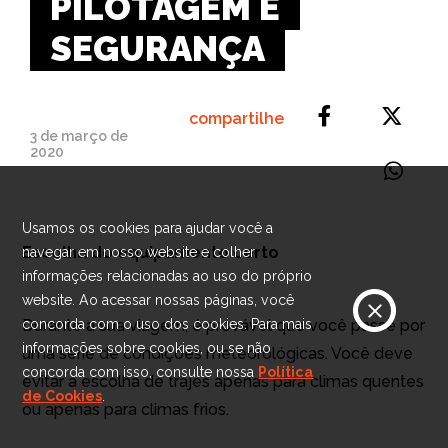
PILOTAGEM E
SEGURANÇA
compartilhe
3 de março de
2020
Usamos os cookies para ajudar você a
Escolha do equipamento certo
navegar em nosso website e colher
informações relacionadas ao uso do próprio
website. Ao acessar nossas páginas, você
Durante a sua viagem, é provável que você passe por
concorda com o uso dos cookies. Para mais
informações sobre cookies, ou se não
uma série de condições meteorológicas. Você deve
concorda com isso, consulte nossa
Política
evitar a escolha de trajes apenas para climas quentes
de Cookies
.
ou apenas para climas frios.