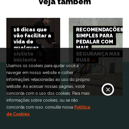
Veja também
16 dicas que
RECOMENDAÇÕES
vão facilitar a
SIMPLES PARA
vida de
PEDALAR COM
qualquer
MAIS
ciclista
SEGURANÇA NAS
iniciante
RUAS
Usamos os cookies para ajudar você a
navegar em nosso website e colher
informações relacionadas ao uso do próprio
website. Ao acessar nossas páginas, você
concorda com o uso dos cookies. Para mais
informações sobre cookies, ou se não
concorda com isso, consulte nossa
Política
de Cookies
.