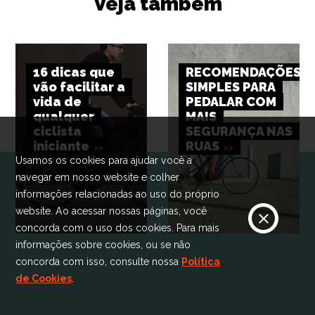
Veja também
16 dicas que
RECOMENDAÇÕES
vão facilitar a
SIMPLES PARA
vida de
PEDALAR COM
qualquer
MAIS
ciclista
SEGURANÇA NAS
iniciante
RUAS
Usamos os cookies para ajudar você a
navegar em nosso website e colher
informações relacionadas ao uso do próprio
website. Ao acessar nossas páginas, você
concorda com o uso dos cookies. Para mais
informações sobre cookies, ou se não
concorda com isso, consulte nossa
Política
de Cookies
.