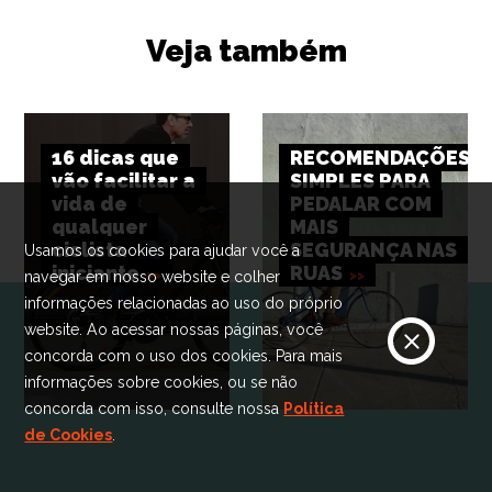
Veja também
16 dicas que
RECOMENDAÇÕES
vão facilitar a
SIMPLES PARA
vida de
PEDALAR COM
qualquer
MAIS
ciclista
SEGURANÇA NAS
Usamos os cookies para ajudar você a
iniciante
RUAS
navegar em nosso website e colher
informações relacionadas ao uso do próprio
website. Ao acessar nossas páginas, você
concorda com o uso dos cookies. Para mais
informações sobre cookies, ou se não
concorda com isso, consulte nossa
Política
de Cookies
.