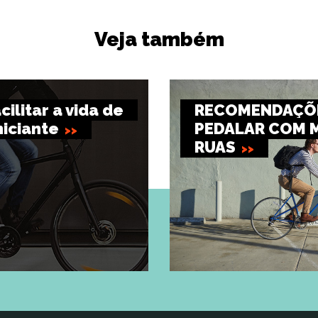
Veja também
cilitar a vida de
RECOMENDAÇÕE
niciante
PEDALAR COM 
RUAS