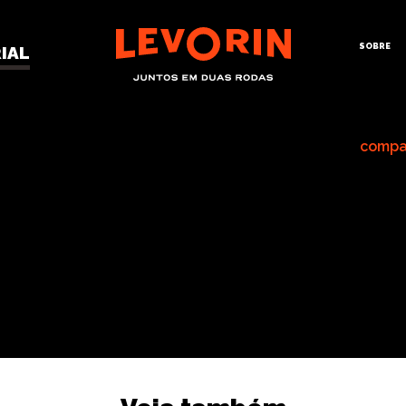
SOBRE
IAL
RUZ
compa