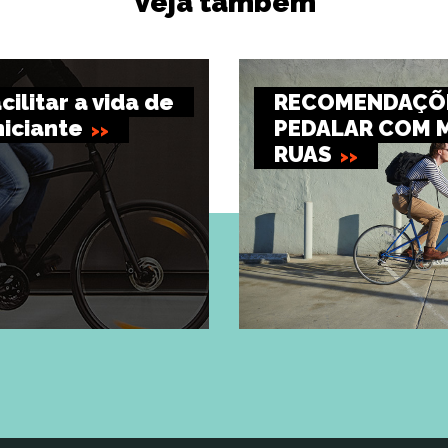
Veja também
cilitar a vida de
RECOMENDAÇÕE
niciante
PEDALAR COM 
RUAS