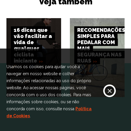
Veja também
16 dicas que
RECOMENDAÇÕES
vão facilitar a
SIMPLES PARA
vida de
PEDALAR COM
qualquer
MAIS
ciclista
SEGURANÇA NAS
iniciante
RUAS
Usamos os cookies para ajudar você a
navegar em nosso website e colher
informações relacionadas ao uso do próprio
website. Ao acessar nossas páginas, você
concorda com o uso dos cookies. Para mais
informações sobre cookies, ou se não
concorda com isso, consulte nossa
Política
de Cookies
.